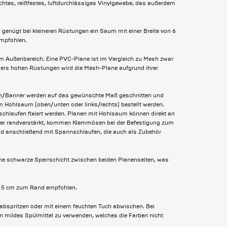
ichtes, reißfestes, luftdurchlässiges Vinylgewebe, das außerdem
genügt bei kleineren Rüstungen ein Saum mit einer Breite von 6
empfohlen.
 im Außenbereich. Eine PVC-Plane ist im Vergleich zu Mesh zwar
ders hohen Rüstungen wird die Mesh-Plane aufgrund ihrer
en/Banner werden auf das gewünschte Maß geschnitten und
m Hohlsaum (oben/unten oder links/rechts) bestellt werden.
schlaufen fixiert werden. Planen mit Hohlsaum können direkt an
nner randverstärkt, kommen Klemmösen bei der Befestigung zum
nd anschließend mit Spannschlaufen, die auch als Zubehör
ine schwarze Sperrschicht zwischen beiden Planenseiten, was
ns 5 cm zum Rand empfohlen.
bspritzen oder mit einem feuchten Tuch abwischen. Bei
in mildes Spülmittel zu verwenden, welches die Farben nicht