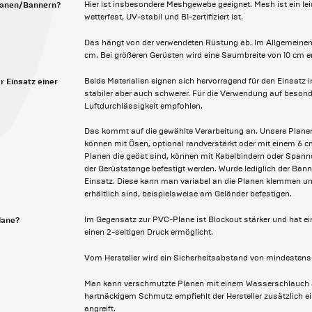
Planen/Bannern?
Hier ist insbesondere Meshgewebe geeignet. Mesh ist ein le
wetterfest, UV-stabil und B1-zertifiziert ist.
Das hängt von der verwendeten Rüstung ab. Im Allgemeinen 
cm. Bei größeren Gerüsten wird eine Saumbreite von 10 cm 
r Einsatz einer
Beide Materialien eignen sich hervorragend für den Einsatz
stabiler aber auch schwerer. Für die Verwendung auf beson
Luftdurchlässigkeit empfohlen.
Das kommt auf die gewählte Verarbeitung an. Unsere Plan
können mit Ösen, optional randverstärkt oder mit einem 6 c
Planen die geöst sind, können mit Kabelbindern oder Spann
der Gerüststange befestigt werden. Wurde lediglich der Ba
Einsatz. Diese kann man variabel an die Planen klemmen u
erhältlich sind, beispielsweise am Geländer befestigen.
lane?
Im Gegensatz zur PVC-Plane ist Blockout stärker und hat e
einen 2-seitigen Druck ermöglicht.
Vom Hersteller wird ein Sicherheitsabstand von mindeste
Man kann verschmutzte Planen mit einem Wasserschlauch a
hartnäckigem Schmutz empfiehlt der Hersteller zusätzlich e
angreift.