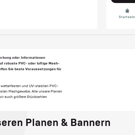
Startseit
Werbung oder Informationen
uf robuste PVC- oder luftige Mesh-
haffen Sie beste Voraussetzungen für
, wetterfesten und UV-stabilen PVC-
festen Meshgewebe. Alle unsere Planen
n wir auch größere Stückzahlen
seren Planen & Bannern