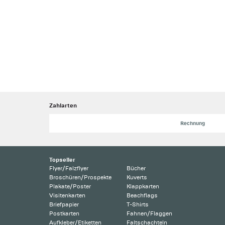
Zahlarten
Rechnung
Topseller
Flyer/Falzflyer
Bücher
Broschüren/Prospekte
Kuverts
Plakate/Poster
Klappkarten
Visitenkarten
Beachflags
Briefpapier
T-Shirts
Postkarten
Fahnen/Flaggen
Aufkleber/Etiketten
Faltschachteln