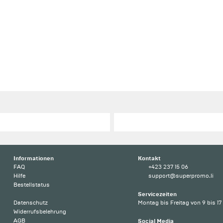
Informationen
Kontakt
FAQ
+423 237 15 06
Hilfe
support@superpromo.li
Bestellstatus
Servicezeiten
Datenschutz
Montag bis Freitag von 9 bis 17
Widerrufsbelehrung
AGB
Social Media