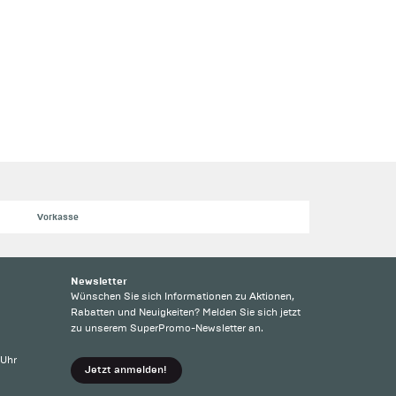
Vorkasse
Newsletter
Wünschen Sie sich Informationen zu Aktionen,
Rabatten und Neuigkeiten? Melden Sie sich jetzt
zu unserem SuperPromo-Newsletter an.
 Uhr
Jetzt anmelden!