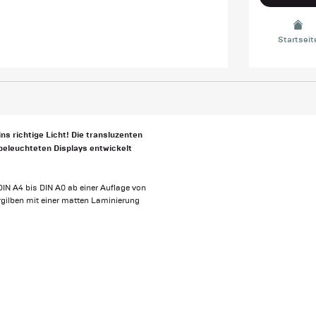
Startseit
ns richtige Licht! Die transluzenten
 beleuchteten Displays entwickelt
DIN A4 bis DIN A0 ab einer Auflage von
ergilben mit einer matten Laminierung