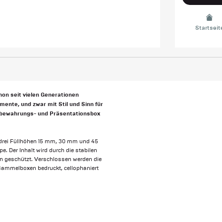
Startseit
hon seit vielen Generationen
ente, und zwar mit Stil und Sinn für
Aufbewahrungs- und Präsentationsbox
 drei Füllhöhen 15 mm, 30 mm und 45
. Der Inhalt wird durch die stabilen
n geschützt. Verschlossen werden die
Sammelboxen bedruckt, cellophaniert