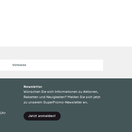
Vorkasse
Newsletter
Wünschen Sie sich Informationen zu Aktionen,
Rabatten und Neuigkeiten? Melden Sie sich jetzt
zu unserem SuperPromo-Newsletter an.
 Uhr
Jetzt anmelden!