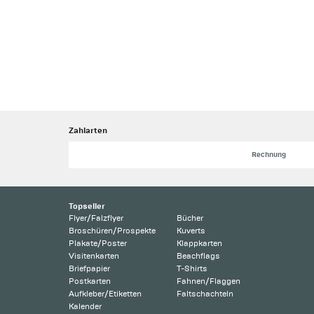
Zahlarten
Rechnung
Topseller
Flyer/Falzflyer
Bücher
Broschüren/Prospekte
Kuverts
Plakate/Poster
Klappkarten
Visitenkarten
Beachflags
Briefpapier
T-Shirts
Postkarten
Fahnen/Flaggen
Aufkleber/Etiketten
Faltschachteln
Kalender