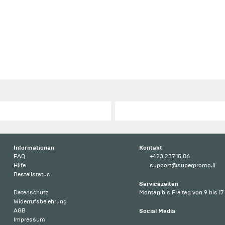
Informationen
Kontakt
FAQ
+423 237 15 06
Hilfe
support@superpromo.li
Bestellstatus
Servicezeiten
Datenschutz
Montag bis Freitag von 9 bis 17
Widerrufsbelehrung
AGB
Social Media
Impressum